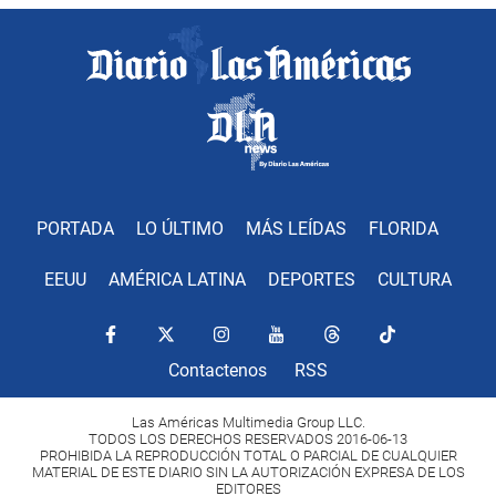
PORTADA
LO ÚLTIMO
MÁS LEÍDAS
FLORIDA
EEUU
AMÉRICA LATINA
DEPORTES
CULTURA
Contactenos
RSS
Las Américas Multimedia Group LLC.
TODOS LOS DERECHOS RESERVADOS 2016-06-13
PROHIBIDA LA REPRODUCCIÓN TOTAL O PARCIAL DE CUALQUIER
MATERIAL DE ESTE DIARIO SIN LA AUTORIZACIÓN EXPRESA DE LOS
EDITORES