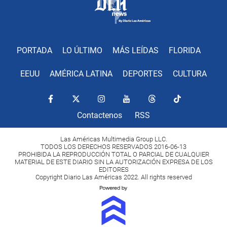
PORTADA
LO ÚLTIMO
MÁS LEÍDAS
FLORIDA
EEUU
AMÉRICA LATINA
DEPORTES
CULTURA
Contactenos
RSS
Las Américas Multimedia Group LLC.
TODOS LOS DERECHOS RESERVADOS 2016-06-13
PROHIBIDA LA REPRODUCCIÓN TOTAL O PARCIAL DE CUALQUIER
MATERIAL DE ESTE DIARIO SIN LA AUTORIZACIÓN EXPRESA DE LOS
EDITORES
Copyright Diario Las Américas 2022. All rights reserved