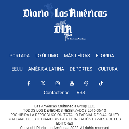
PORTADA
LO ÚLTIMO
MÁS LEÍDAS
FLORIDA
EEUU
AMÉRICA LATINA
DEPORTES
CULTURA
Contactenos
RSS
Las Américas Multimedia Group LLC.
TODOS LOS DERECHOS RESERVADOS 2016-06-13
PROHIBIDA LA REPRODUCCIÓN TOTAL O PARCIAL DE CUALQUIER
MATERIAL DE ESTE DIARIO SIN LA AUTORIZACIÓN EXPRESA DE LOS
EDITORES
Copyright Diario Las Américas 2022. All rights reserved