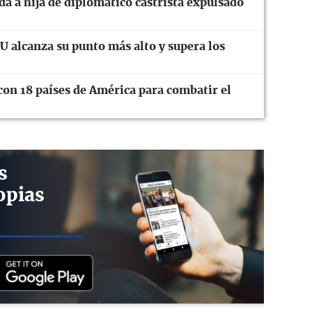
a a hija de diplomático castrista expulsado
 alcanza su punto más alto y supera los
con 18 países de América para combatir el
s
opias