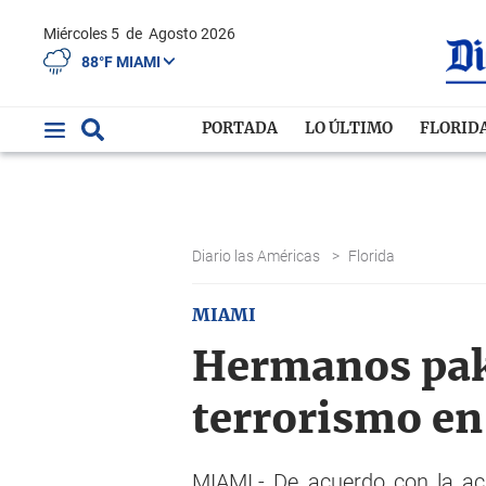
Miércoles 5
de
Agosto 2026
88°F MIAMI
PORTADA
LO ÚLTIMO
FLORID
Diario las Américas
>
Florida
MIAMI
Hermanos paki
terrorismo en
MIAMI.- De acuerdo con la ac