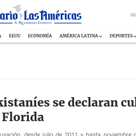
SI
A
EEUU
ECONOMÍA
AMÉRICA LATINA
DEPORTES
staníes se declaran cu
 Florida
usación, desde julio de 2011 y hasta noviembre