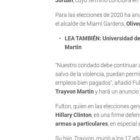
Jordan
, cuyo término concluirá en
Para las elecciones de 2020 ha anu
el alcalde de Miami Gardens,
Olive
LEA TAMBIÉN:
Universidad de 
Martin
"Nuestro condado debe continuar 
salvo de la violencia, puedan perm
empleos bien pagados", añadió Fult
Trayvon Martin
y hará un anuncio 
Fulton, quien en las elecciones ge
Hillary Clinton
, es una firme defe
armas a particulares
, en especial
Su hijo, Trayvon, murió a los 17 añ