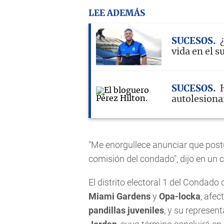
LEE ADEMÁS
SUCESOS
vida en el 
SUCESOS
autolesiona
"Me enorgullece anunciar que postu
comisión del condado", dijo en un
El distrito electoral 1 del Conda
Miami Gardens
y
Opa-locka
, afe
pandillas juveniles
, y su represen