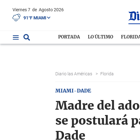
Viernes 7
de
Agosto 2026
91°F MIAMI
PORTADA
LO ÚLTIMO
FLORID
Diario las Américas
>
Florida
MIAMI-DADE
Madre del ado
se postulará p
Dade