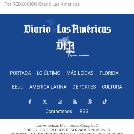
Por REDACCIÓN/Diario Las Américas
PORTADA
LO ÚLTIMO
MÁS LEÍDAS
FLORIDA
EEUU
AMÉRICA LATINA
DEPORTES
CULTURA
Contactenos
RSS
Las Américas Multimedia Group LLC.
TODOS LOS DERECHOS RESERVADOS 2016-06-13