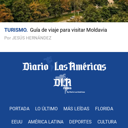
TURISMO
Guía de viaje para visitar Moldavia
Por JESÚS HERNÁNDEZ
PORTADA
LO ÚLTIMO
MÁS LEÍDAS
FLORIDA
EEUU
AMÉRICA LATINA
DEPORTES
CULTURA