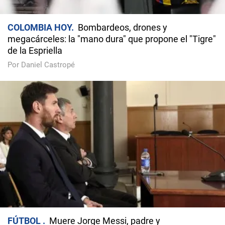
COLOMBIA HOY
Bombardeos, drones y
megacárceles: la "mano dura" que propone el "Tigre"
de la Espriella
Por Daniel Castropé
FÚTBOL
Muere Jorge Messi, padre y