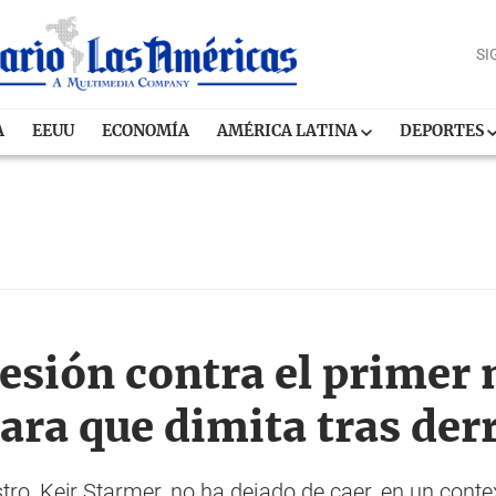
SI
A
EEUU
ECONOMÍA
AMÉRICA LATINA
DEPORTES
esión contra el primer 
ra que dimita tras derr
stro, Keir Starmer, no ha dejado de caer, en un con