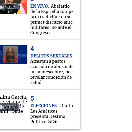
EN VIVO
Abelardo
VIDEO
de la Espriella rompe
otra tradición: da su
primer discurso ante
militares, no ante el
Congreso
DELITOS SEXUALES
Arrestan a pastor
acusado de abusar de
un adolescente y no
revelar condición de
salud
ELECCIONES
Diario
VIDEO
Las Américas
presenta Destino
Político 2026