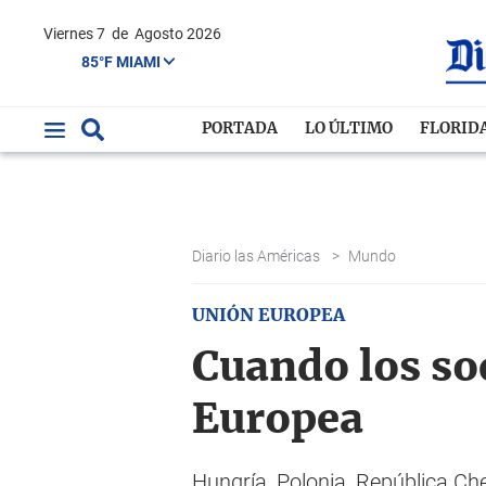
Viernes 7
de
Agosto 2026
85°F MIAMI
PORTADA
LO ÚLTIMO
FLORID
Diario las Américas
>
Mundo
UNIÓN EUROPEA
Cuando los soc
Europea
Hungría, Polonia, República Ch