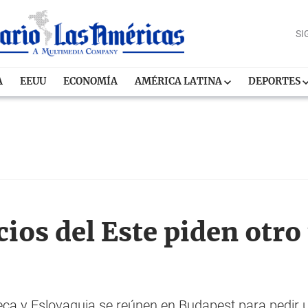
SI
A
EEUU
ECONOMÍA
AMÉRICA LATINA
DEPORTES
ios del Este piden otro
eca y Eslovaquia se reúnen en Budapest para pedir 