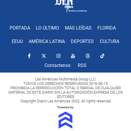
PORTADA
LO ÚLTIMO
MÁS LEÍDAS
FLORIDA
EEUU
AMÉRICA LATINA
DEPORTES
CULTURA
Contactenos
RSS
Las Américas Multimedia Group LLC.
TODOS LOS DERECHOS RESERVADOS 2016-06-13
PROHIBIDA LA REPRODUCCIÓN TOTAL O PARCIAL DE CUALQUIER
MATERIAL DE ESTE DIARIO SIN LA AUTORIZACIÓN EXPRESA DE LOS
EDITORES
Copyright Diario Las Américas 2022. All rights reserved