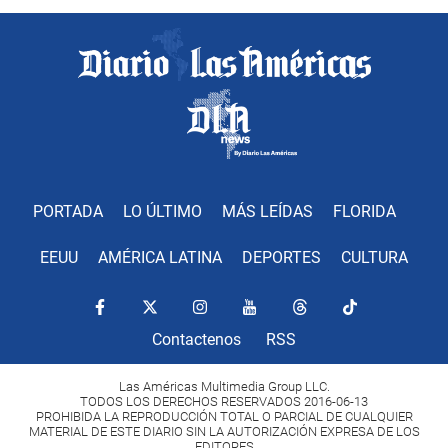
PORTADA
LO ÚLTIMO
MÁS LEÍDAS
FLORIDA
EEUU
AMÉRICA LATINA
DEPORTES
CULTURA
Contactenos
RSS
Las Américas Multimedia Group LLC.
TODOS LOS DERECHOS RESERVADOS 2016-06-13
PROHIBIDA LA REPRODUCCIÓN TOTAL O PARCIAL DE CUALQUIER
MATERIAL DE ESTE DIARIO SIN LA AUTORIZACIÓN EXPRESA DE LOS
EDITORES