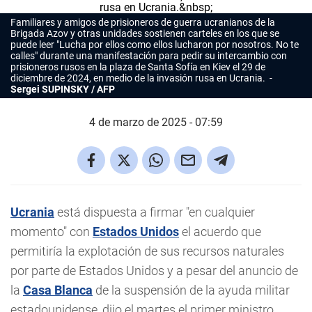
Familiares y amigos de prisioneros de guerra ucranianos de la
Brigada Azov y otras unidades sostienen carteles en los que se
puede leer "Lucha por ellos como ellos lucharon por nosotros. No te
calles" durante una manifestación para pedir su intercambio con
prisioneros rusos en la plaza de Santa Sofía en Kiev el 29 de
diciembre de 2024, en medio de la invasión rusa en Ucrania.
Sergei SUPINSKY / AFP
4 de marzo de 2025 - 07:59
Ucrania
está dispuesta a firmar "en cualquier
momento" con
Estados Unidos
el acuerdo que
permitiría la explotación de sus recursos naturales
por parte de Estados Unidos y a pesar del anuncio de
la
Casa Blanca
de la suspensión de la ayuda militar
estadounidense, dijo el martes el primer ministro