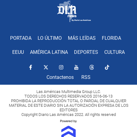
PORTADA
LO ÚLTIMO
MÁS LEÍDAS
FLORIDA
EEUU
AMÉRICA LATINA
DEPORTES
CULTURA
Contactenos
RSS
Las Américas Multimedia Group LLC.
TODOS LOS DERECHOS RESERVADOS 2016-06-13
PROHIBIDA LA REPRODUCCIÓN TOTAL O PARCIAL DE CUALQUIER
MATERIAL DE ESTE DIARIO SIN LA AUTORIZACIÓN EXPRESA DE LOS
EDITORES
Copyright Diario Las Américas 2022. All rights reserved