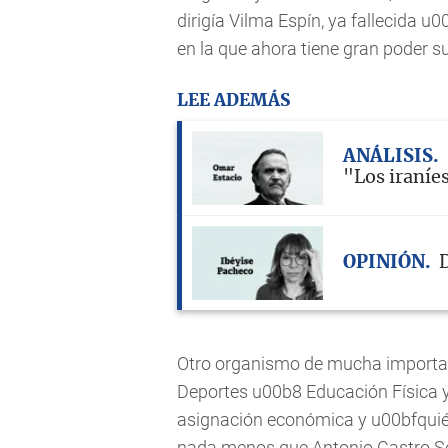
dirigía Vilma Espín, ya fallecida 
en la que ahora tiene gran poder s
LEE ADEMÁS
ANÁLISIS
"Los iraníe
OPINIÓN
D
Otro organismo de mucha importanc
Deportes u00b8 Educación Física y
asignación económica y u00bfquién
nada menos que Antonio Castro Soto