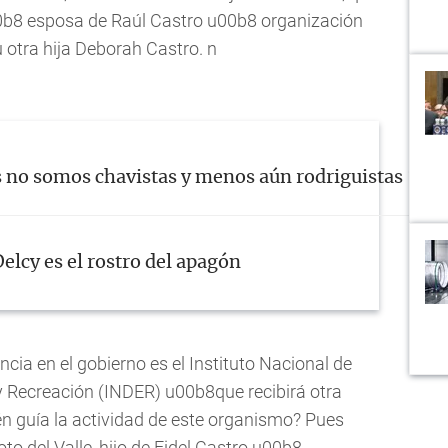
u00b8 esposa de Raúl Castro u00b8 organización
u otra hija Deborah Castro. n
s no somos chavistas y menos aún rodriguistas ¡Que 
elcy es el rostro del apagón
ia en el gobierno es el Instituto Nacional de
 Recreación (INDER) u00b8que recibirá otra
 guía la actividad de este organismo? Pues
 del Valle, hijo de Fidel Castro u00b8