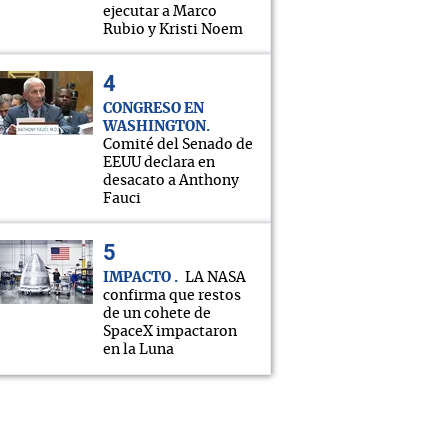
ejecutar a Marco
Rubio y Kristi Noem
CONGRESO EN
WASHINGTON
Comité del Senado de
EEUU declara en
Alá nos proteja!"
desacato a Anthony
Fauci
IMPACTO
LA NASA
confirma que restos
de un cohete de
SpaceX impactaron
en la Luna