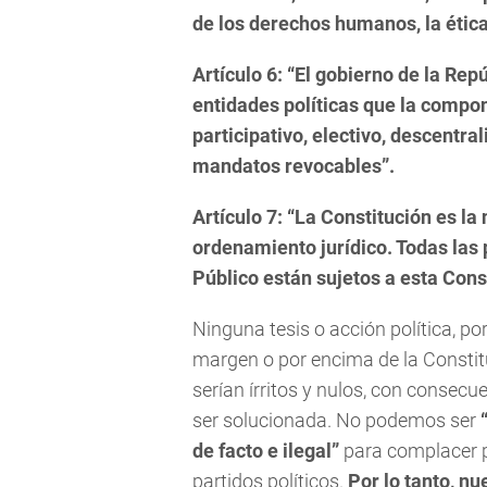
de los derechos humanos, la ética 
Artículo 6: “El gobierno de la Rep
entidades políticas que la compo
participativo, electivo, descentral
mandatos revocables”.
Artículo 7: “La Constitución es l
ordenamiento jurídico. Todas las 
Público están sujetos a esta Cons
Ninguna tesis o acción política, po
margen o por encima de la Constit
serían írritos y nulos, con conse
ser solucionada. No podemos ser
de facto e ilegal”
para complacer p
partidos políticos.
Por lo tanto, n