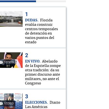
DUDAS
Florida
evalúa construir
centros temporales
de detención en
varios puntos del
estado
EN VIVO
Abelardo
VIDEO
de la Espriella rompe
otra tradición: da su
primer discurso ante
militares, no ante el
Congreso
ELECCIONES
Diario
VIDEO
Las Américas