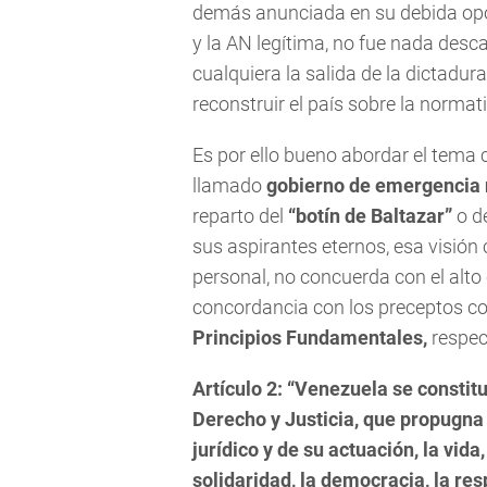
demás anunciada en su debida opor
y la AN legítima, no fue nada descab
cualquiera la salida de la dictadur
reconstruir el país sobre la normat
Es por ello bueno abordar el tema c
llamado
gobierno de emergencia 
reparto del
“botín de Baltazar”
o de
sus aspirantes eternos, esa visión
personal, no concuerda con el alt
concordancia con los preceptos co
Principios Fundamentales,
respec
Artículo 2: “Venezuela se constit
Derecho y Justicia, que propugn
jurídico y de su actuación, la vida, 
solidaridad, la democracia, la re