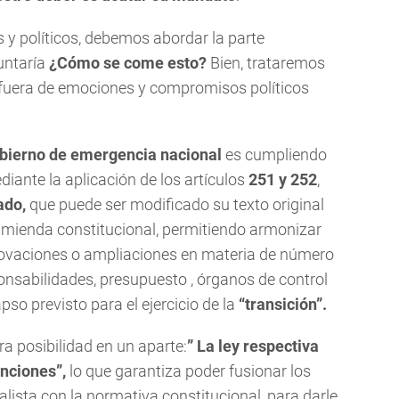
s y políticos, debemos abordar la parte
untaría
¿Cómo se come esto?
Bien, trataremos
y fuera de emociones y compromisos políticos
bierno de emergencia nacional
es cumpliendo
diante la aplicación de los artículos
251 y 252
,
ado,
que puede ser modificado su texto original
nmienda constitucional, permitiendo armonizar
novaciones o ampliaciones en materia de número
ponsabilidades, presupuesto , órganos de control
apso previsto para el ejercicio de la
“transición”.
tra posibilidad en un aparte:
” La ley respectiva
unciones”,
lo que garantiza poder fusionar los
ralista con la normativa constitucional, para darle