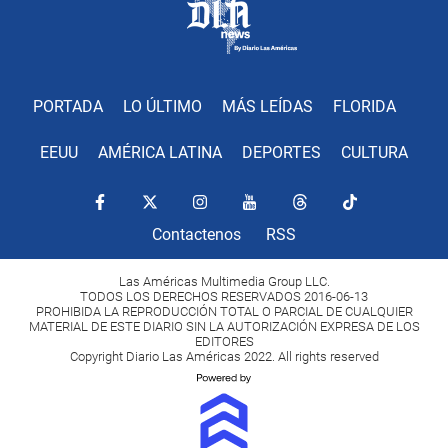
PORTADA
LO ÚLTIMO
MÁS LEÍDAS
FLORIDA
EEUU
AMÉRICA LATINA
DEPORTES
CULTURA
Contactenos
RSS
Las Américas Multimedia Group LLC.
TODOS LOS DERECHOS RESERVADOS 2016-06-13
PROHIBIDA LA REPRODUCCIÓN TOTAL O PARCIAL DE CUALQUIER
MATERIAL DE ESTE DIARIO SIN LA AUTORIZACIÓN EXPRESA DE LOS
EDITORES
Copyright Diario Las Américas 2022. All rights reserved