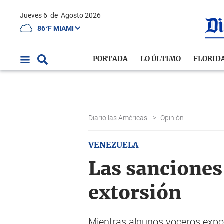
Jueves 6
de
Agosto 2026
86°F MIAMI
PORTADA
LO ÚLTIMO
FLORID
Diario las Américas
>
Opinión
VENEZUELA
Las sanciones 
extorsión
Mientras algunos voceros expon