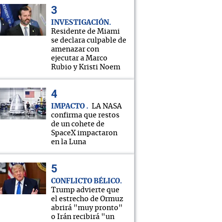
INVESTIGACIÓN
Residente de Miami
se declara culpable de
amenazar con
ejecutar a Marco
Rubio y Kristi Noem
IMPACTO
LA NASA
confirma que restos
de un cohete de
SpaceX impactaron
en la Luna
CONFLICTO BÉLICO
Trump advierte que
el estrecho de Ormuz
abrirá "muy pronto"
o Irán recibirá "un