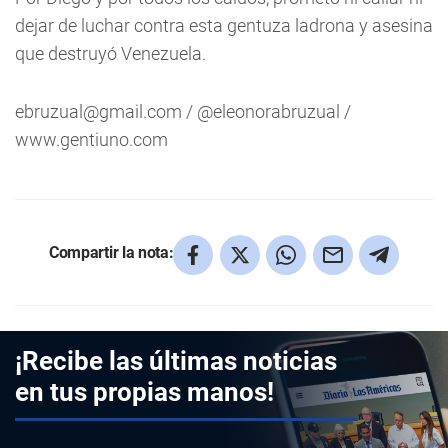
dejar de luchar contra esta gentuza ladrona y asesina
que destruyó Venezuela.
ebruzual@gmail.com
/ @eleonorabruzual /
www.gentiuno.com
Compartir la nota:
¡Recibe las últimas noticias
en tus propias manos!