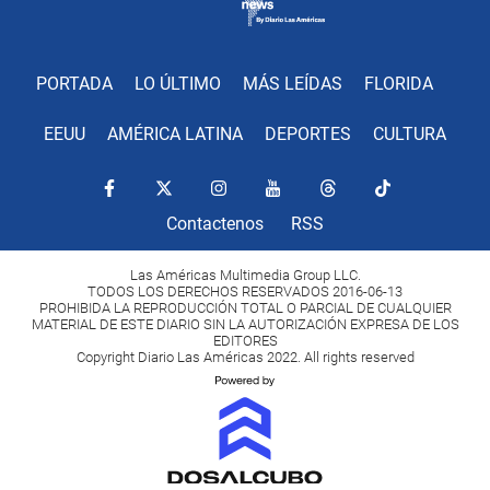
PORTADA
LO ÚLTIMO
MÁS LEÍDAS
FLORIDA
EEUU
AMÉRICA LATINA
DEPORTES
CULTURA
Contactenos
RSS
Las Américas Multimedia Group LLC.
TODOS LOS DERECHOS RESERVADOS 2016-06-13
PROHIBIDA LA REPRODUCCIÓN TOTAL O PARCIAL DE CUALQUIER
MATERIAL DE ESTE DIARIO SIN LA AUTORIZACIÓN EXPRESA DE LOS
EDITORES
Copyright Diario Las Américas 2022. All rights reserved