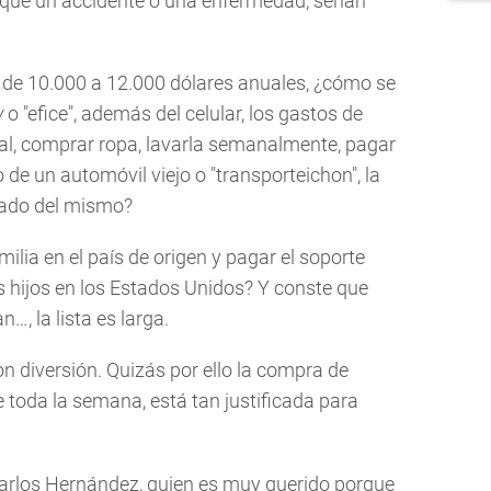
rque un accidente o una enfermedad, serían
 de 10.000 a 12.000 dólares anuales, ¿cómo se
y
o "efice", además del celular, los gastos de
l, comprar ropa, lavarla semanalmente, pagar
o de un automóvil viejo o "transporteichon", la
regado del mismo?
ilia en el país de origen y pagar el soporte
 hijos en los Estados Unidos? Y conste que
, la lista es larga.
on diversión. Quizás por ello la compra de
e toda la semana, está tan justificada para
Carlos Hernández, quien es muy querido porque