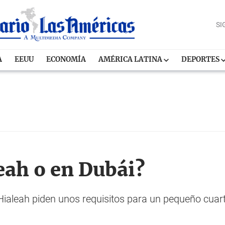
SI
A
EEUU
ECONOMÍA
AMÉRICA LATINA
DEPORTES
eah o en Dubái?
ialeah piden unos requisitos para un pequeño cuart