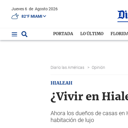
Jueves 6
de
Agosto 2026
82°F MIAMI
PORTADA
LO ÚLTIMO
FLORID
Diario las Américas
>
Opinión
HIALEAH
¿Vivir en Hial
Ahora los dueños de casas en H
habitación de lujo