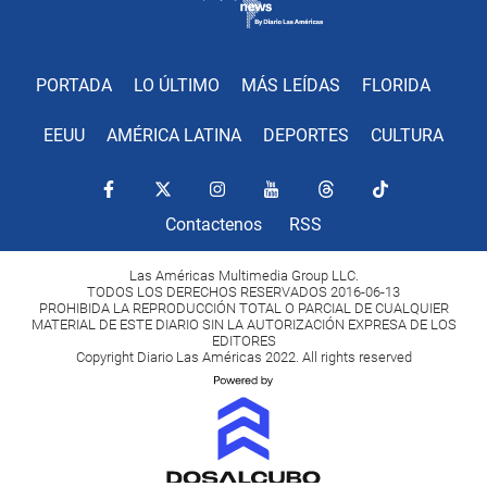
PORTADA
LO ÚLTIMO
MÁS LEÍDAS
FLORIDA
EEUU
AMÉRICA LATINA
DEPORTES
CULTURA
Contactenos
RSS
Las Américas Multimedia Group LLC.
TODOS LOS DERECHOS RESERVADOS 2016-06-13
PROHIBIDA LA REPRODUCCIÓN TOTAL O PARCIAL DE CUALQUIER
MATERIAL DE ESTE DIARIO SIN LA AUTORIZACIÓN EXPRESA DE LOS
EDITORES
Copyright Diario Las Américas 2022. All rights reserved