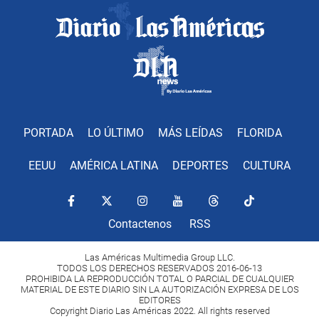
PORTADA
LO ÚLTIMO
MÁS LEÍDAS
FLORIDA
EEUU
AMÉRICA LATINA
DEPORTES
CULTURA
Contactenos
RSS
Las Américas Multimedia Group LLC.
TODOS LOS DERECHOS RESERVADOS 2016-06-13
PROHIBIDA LA REPRODUCCIÓN TOTAL O PARCIAL DE CUALQUIER
MATERIAL DE ESTE DIARIO SIN LA AUTORIZACIÓN EXPRESA DE LOS
EDITORES
Copyright Diario Las Américas 2022. All rights reserved