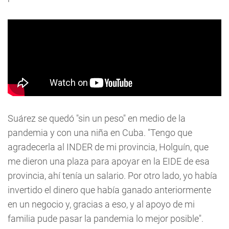
Suárez se quedó "sin un peso" en medio de la
pandemia y con una niña en Cuba. "Tengo que
agradecerla al INDER de mi provincia, Holguín, que
me dieron una plaza para apoyar en la EIDE de esa
provincia, ahí tenía un salario. Por otro lado, yo había
invertido el dinero que había ganado anteriormente
en un negocio y, gracias a eso, y al apoyo de mi
familia pude pasar la pandemia lo mejor posible".