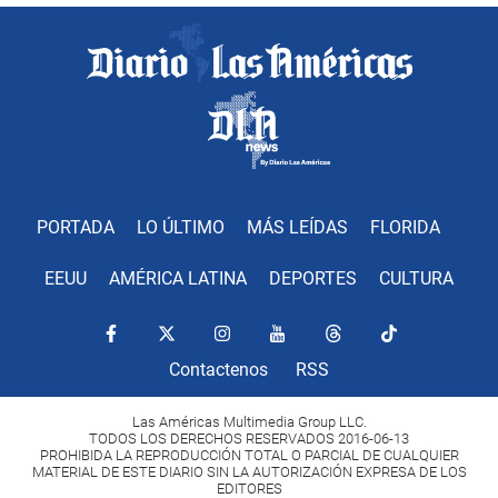
PORTADA
LO ÚLTIMO
MÁS LEÍDAS
FLORIDA
EEUU
AMÉRICA LATINA
DEPORTES
CULTURA
Contactenos
RSS
Las Américas Multimedia Group LLC.
TODOS LOS DERECHOS RESERVADOS 2016-06-13
PROHIBIDA LA REPRODUCCIÓN TOTAL O PARCIAL DE CUALQUIER
MATERIAL DE ESTE DIARIO SIN LA AUTORIZACIÓN EXPRESA DE LOS
EDITORES