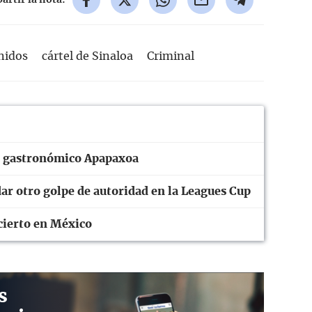
rtir la nota:
nidos
cártel de Sinaloa
Criminal
val gastronómico Apapaxoa
ar otro golpe de autoridad en la Leagues Cup
cierto en México
s