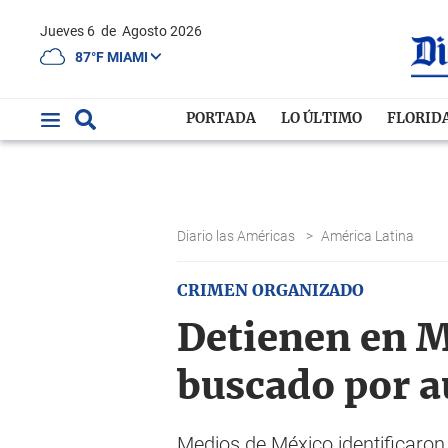
Jueves 6
de
Agosto 2026
87°F MIAMI
PORTADA
LO ÚLTIMO
FLORID
Diario las Américas
>
América Latina
CRIMEN ORGANIZADO
Detienen en M
buscado por a
Medios de México identificaron 