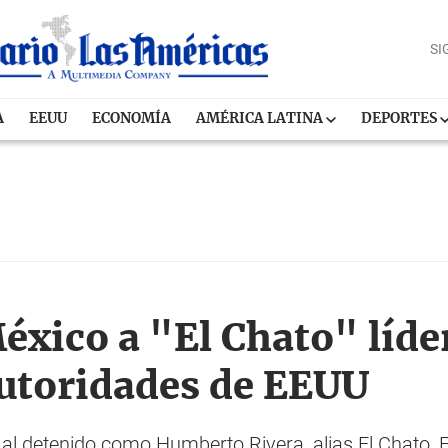
SI
A
EEUU
ECONOMÍA
AMÉRICA LATINA
DEPORTES
éxico a "El Chato" líde
utoridades de EEUU
al detenido como Humberto Rivera, alias El Chato, El 