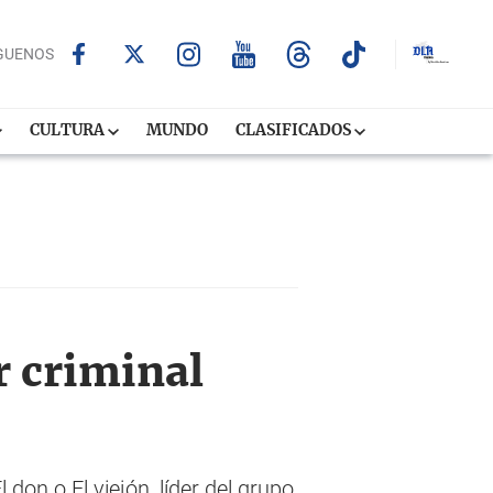
GUENOS
CULTURA
MUNDO
CLASIFICADOS
r criminal
don o El viejón, líder del grupo