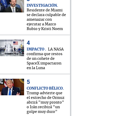
INVESTIGACIÓN
Residente de Miami
se declara culpable de
amenazar con
ejecutar a Marco
Rubio y Kristi Noem
IMPACTO
LA NASA
confirma que restos
de un cohete de
SpaceX impactaron
en la Luna
CONFLICTO BÉLICO
Trump advierte que
el estrecho de Ormuz
abrirá "muy pronto"
o Irán recibirá "un
golpe muy duro"