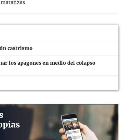
matanzas
sin castrismo
onar los apagones en medio del colapso
s
opias