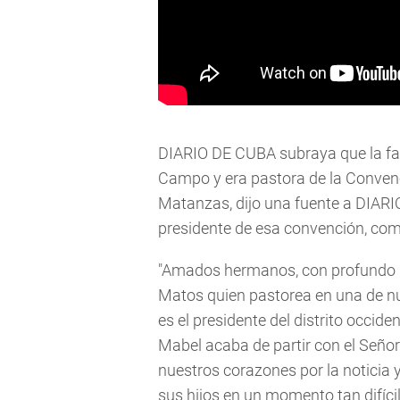
DIARIO DE CUBA subraya que la fa
Campo y era pastora de la Convenc
Matanzas, dijo una fuente a DIARI
presidente de esa convención, com
"Amados hermanos, con profundo d
Matos quien pastorea en una de nue
es el presidente del distrito occi
Mabel acaba de partir con el Señor
nuestros corazones por la noticia 
sus hijos en un momento tan difícil