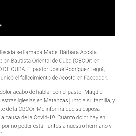
llecida se llamaba Mabel Bárbara Acosta
ión Bautista Oriental de Cuba (CBCOr) en
O DE CUBA. El pastor Josué Rodríguez Legrá,
unicó el fallecimiento de Acosta en Facebook.
olor acabo de hablar con el pastor Magdiel
stras iglesias en Matanzas junto a su familia, y
dente de la CBCOr. Me informa que su esposa
 a causa de la Covid-19. Cuánto dolor hay en
y por no poder estar juntos a nuestro hermano y
".