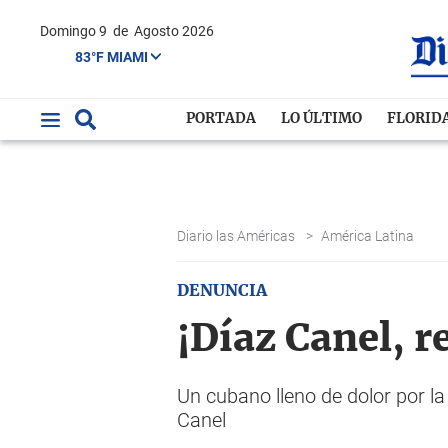
Domingo 9
de
Agosto 2026
83°F MIAMI
PORTADA
LO ÚLTIMO
FLORID
Diario las Américas
>
América Latina
DENUNCIA
¡Díaz Canel, r
Un cubano lleno de dolor por l
Canel