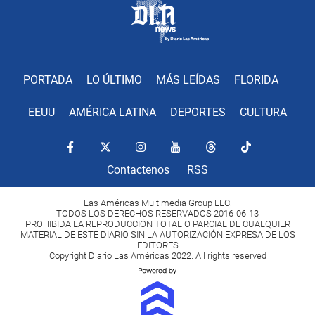
PORTADA
LO ÚLTIMO
MÁS LEÍDAS
FLORIDA
EEUU
AMÉRICA LATINA
DEPORTES
CULTURA
Contactenos
RSS
Las Américas Multimedia Group LLC.
TODOS LOS DERECHOS RESERVADOS 2016-06-13
PROHIBIDA LA REPRODUCCIÓN TOTAL O PARCIAL DE CUALQUIER
MATERIAL DE ESTE DIARIO SIN LA AUTORIZACIÓN EXPRESA DE LOS
EDITORES
Copyright Diario Las Américas 2022. All rights reserved