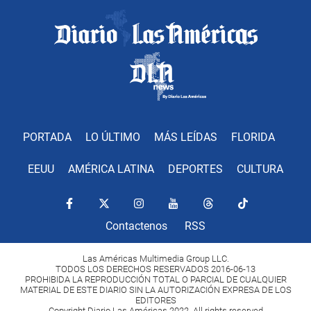
PORTADA
LO ÚLTIMO
MÁS LEÍDAS
FLORIDA
EEUU
AMÉRICA LATINA
DEPORTES
CULTURA
Contactenos
RSS
Las Américas Multimedia Group LLC.
TODOS LOS DERECHOS RESERVADOS 2016-06-13
PROHIBIDA LA REPRODUCCIÓN TOTAL O PARCIAL DE CUALQUIER
MATERIAL DE ESTE DIARIO SIN LA AUTORIZACIÓN EXPRESA DE LOS
EDITORES
Copyright Diario Las Américas 2022. All rights reserved