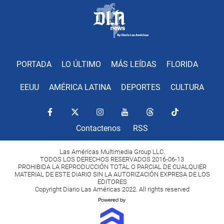
PORTADA
LO ÚLTIMO
MÁS LEÍDAS
FLORIDA
EEUU
AMÉRICA LATINA
DEPORTES
CULTURA
Contactenos
RSS
Las Américas Multimedia Group LLC.
TODOS LOS DERECHOS RESERVADOS 2016-06-13
PROHIBIDA LA REPRODUCCIÓN TOTAL O PARCIAL DE CUALQUIER
MATERIAL DE ESTE DIARIO SIN LA AUTORIZACIÓN EXPRESA DE LOS
EDITORES
Copyright Diario Las Américas 2022. All rights reserved