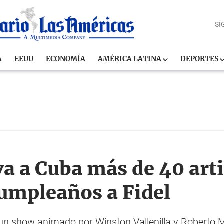
SI
A
EEUU
ECONOMÍA
AMÉRICA LATINA
DEPORTES
va a Cuba más de 40 arti
cumpleaños a Fidel
n show animado por Winston Vallenilla y Roberto Me