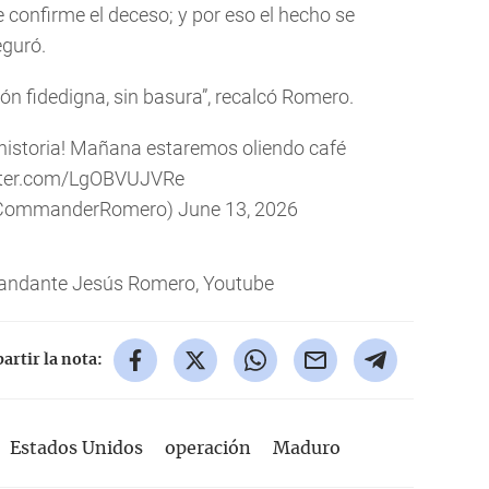
confirme el deceso; y por eso el hecho se
eguró.
ón fidedigna, sin basura”, recalcó Romero.
 historia! Mañana estaremos oliendo café
itter.com/LgOBVUJVRe
@CommanderRomero)
June 13, 2026
andante Jesús Romero, Youtube
rtir la nota:
Estados Unidos
operación
Maduro