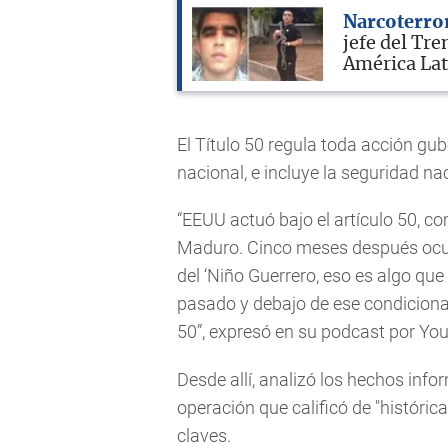
Narcoterro
jefe del Tr
América La
El Título 50 regula toda acción gu
nacional, e incluye la seguridad na
“EEUU actuó bajo el artículo 50, c
Maduro. Cinco meses después ocurr
del ‘Niño Guerrero, eso es algo qu
pasado y debajo de ese condicionam
50”, expresó en su podcast por Yo
Desde allí, analizó los hechos info
operación que calificó de "histórica
claves.