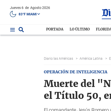
Jueves 6
de
Agosto 2026
83°F MIAMI
PORTADA
LO ÚLTIMO
FLORID
Diario las Américas
>
América Latina
>
OPERACIÓN DE INTELIGENCIA
Muerte del "N
el Título 50,
El comandante Jesús Romero afi