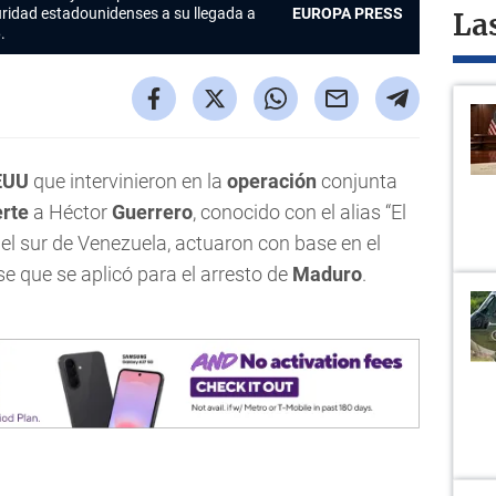
uridad estadounidenses a su llegada a
EUROPA PRESS
La
.
EUU
que intervinieron en la
operación
conjunta
rte
a Héctor
Guerrero
, conocido con el alias “El
 el sur de Venezuela, actuaron con base en el
e que se aplicó para el arresto de
Maduro
.