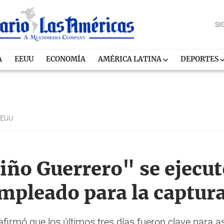
SI
A
EEUU
ECONOMÍA
AMÉRICA LATINA
DEPORTES
EEUU
iño Guerrero" se ejecut
 empleado para la captu
rmó que los últimos tres días fueron clave para ase