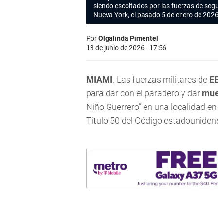
siendo escoltados por las fuerzas de seg
Nueva York, el pasado 5 de enero de 2026
Por
Olgalinda Pimentel
13 de junio de 2026 - 17:56
MIAMI
.-Las fuerzas militares de
E
para dar con el paradero y dar
mue
Niño Guerrero” en una localidad en
Título 50 del Código estadounidens