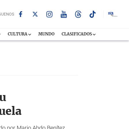
GUENOS
CULTURA
MUNDO
CLASIFICADOS
su
uela
ado por Mario Abdo Benítez,