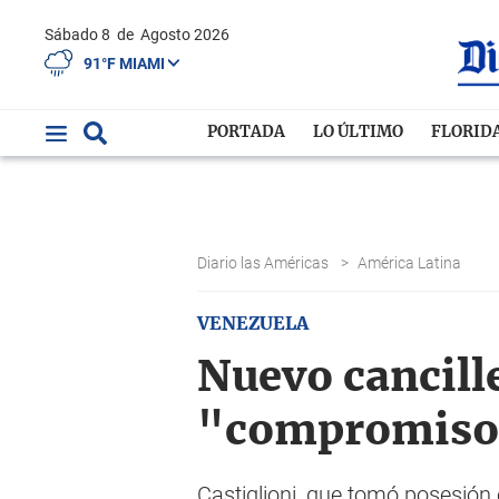
Sábado 8
de
Agosto 2026
91°F MIAMI
PORTADA
LO ÚLTIMO
FLORID
Diario las Américas
>
América Latina
VENEZUELA
Nuevo cancill
"compromiso"
Castiglioni, que tomó posesión 