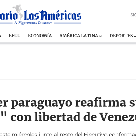
SI
A
EEUU
ECONOMÍA
AMÉRICA LATINA
DEPORTES
er paraguayo reafirma 
 con libertad de Venez
este miércoles junto al resto del Ejecutivo conform