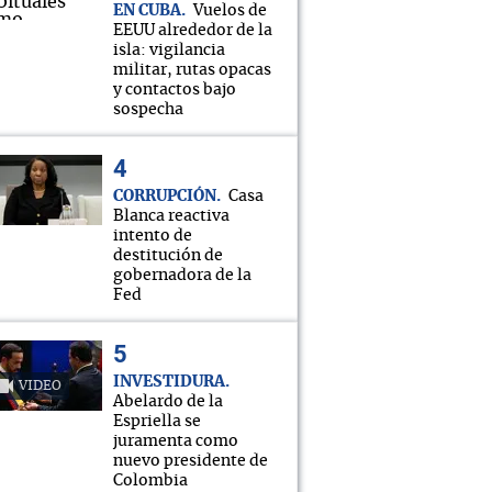
EN CUBA
Vuelos de
EEUU alrededor de la
isla: vigilancia
militar, rutas opacas
y contactos bajo
sospecha
CORRUPCIÓN
Casa
Blanca reactiva
intento de
destitución de
gobernadora de la
Fed
INVESTIDURA
VIDEO
Abelardo de la
Espriella se
juramenta como
nuevo presidente de
Colombia