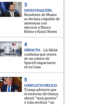
INVESTIGACIÓN
Residente de Miami
se declara culpable de
amenazar con
ejecutar a Marco
Rubio y Kristi Noem
IMPACTO
LA NASA
confirma que restos
de un cohete de
SpaceX impactaron
en la Luna
CONFLICTO BÉLICO
Trump advierte que
el estrecho de Ormuz
abrirá "muy pronto"
o Irán recibirá "un