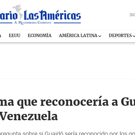
SI
A
EEUU
ECONOMÍA
AMÉRICA LATINA
DEPORTES
ma que reconocería a G
 Venezuela
regunta sobre si Guaidó sería reconocido por los g