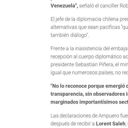
Venezuela",
señaló el canciller R
El jefe de la diplomacia chilena p
alternativas que sean pacíficas "q
también diálogo".
Frente a la inasistencia del embaj
recepción al cuerpo diplomático acr
presidente Sebastián Piñera, el mini
igual que numerosos países, no re
"No lo reconoce porque emergió d
transparencia, sin observadores i
marginados importantísimos secto
Las declaraciones de Ampuero fue
después de recibir a
Lorent Saleh
,