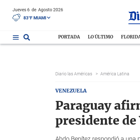
Jueves 6
de
Agosto 2026
83°F MIAMI
PORTADA
LO ÚLTIMO
FLORID
Diario las Américas
>
América Latina
VENEZUELA
Paraguay afir
presidente de
Abdo Benítez respondió a una p