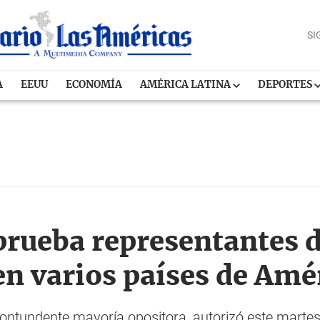
SI
A
EEUU
ECONOMÍA
AMÉRICA LATINA
DEPORTES
rueba representantes 
en varios países de Amé
ontundente mayoría opositora, autorizó este martes