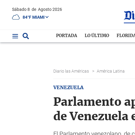
Sábado 8
de
Agosto 2026
84°F MIAMI
PORTADA
LO ÚLTIMO
FLORID
Diario las Américas
>
América Latina
VENEZUELA
Parlamento ap
de Venezuela 
El Parlamento venezolano, de c