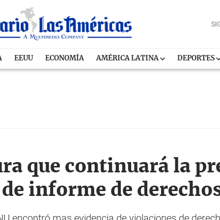
SI
A
EEUU
ECONOMÍA
AMÉRICA LATINA
DEPORTES
a que continuará la pr
 de informe de derech
U encontró mas evidencia de violaciones de derec