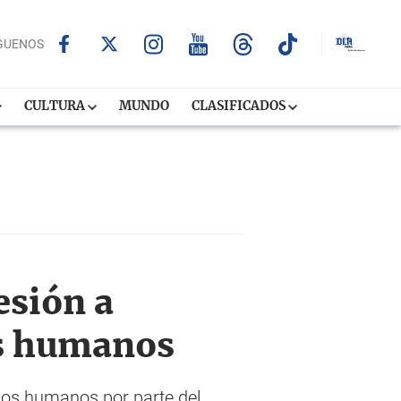
GUENOS
CULTURA
MUNDO
CLASIFICADOS
esión a
os humanos
hos humanos por parte del