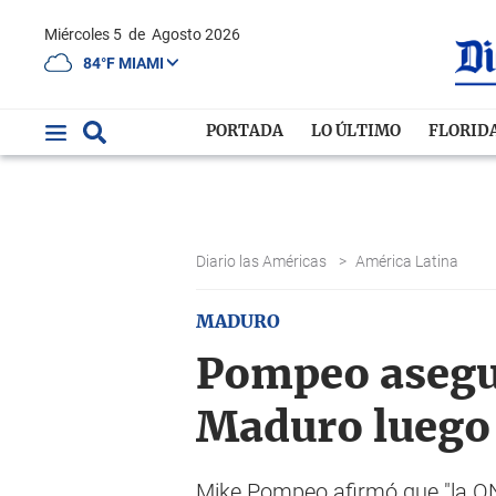
Miércoles 5
de
Agosto 2026
84°F MIAMI
PORTADA
LO ÚLTIMO
FLORID
Diario las Américas
>
América Latina
MADURO
Pompeo asegur
Maduro luego
Mike Pompeo afirmó que "la ON