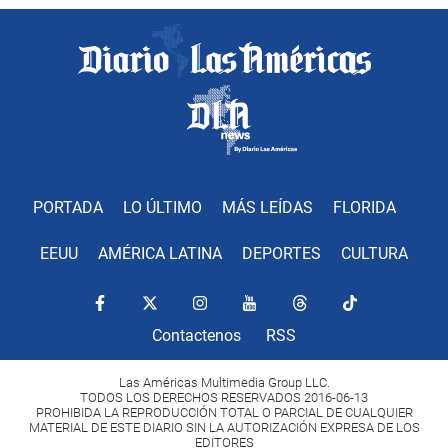
PORTADA
LO ÚLTIMO
MÁS LEÍDAS
FLORIDA
EEUU
AMÉRICA LATINA
DEPORTES
CULTURA
Contactenos
RSS
Las Américas Multimedia Group LLC.
TODOS LOS DERECHOS RESERVADOS 2016-06-13
PROHIBIDA LA REPRODUCCIÓN TOTAL O PARCIAL DE CUALQUIER
MATERIAL DE ESTE DIARIO SIN LA AUTORIZACIÓN EXPRESA DE LOS
EDITORES