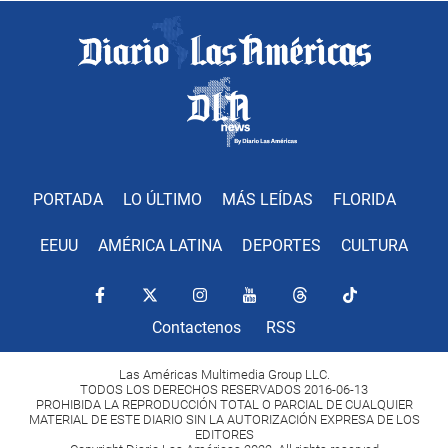
PORTADA
LO ÚLTIMO
MÁS LEÍDAS
FLORIDA
EEUU
AMÉRICA LATINA
DEPORTES
CULTURA
Contactenos
RSS
Las Américas Multimedia Group LLC.
TODOS LOS DERECHOS RESERVADOS 2016-06-13
PROHIBIDA LA REPRODUCCIÓN TOTAL O PARCIAL DE CUALQUIER
MATERIAL DE ESTE DIARIO SIN LA AUTORIZACIÓN EXPRESA DE LOS
EDITORES