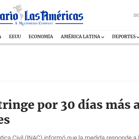
SI
A
EEUU
ECONOMÍA
AMÉRICA LATINA
DEPORTES
tringe por 30 días más 
es
utica Civil (INAC) informó que la medida responde a