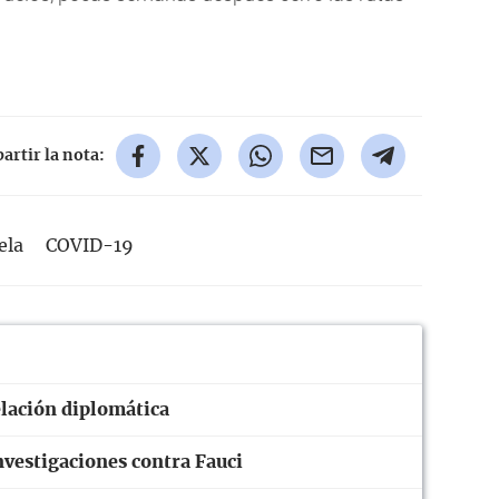
rtir la nota:
ela
COVID-19
elación diplomática
investigaciones contra Fauci