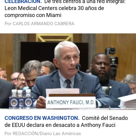
CELEBRACIÓN
De tres centros a una red integral:
Leon Medical Centers celebra 30 años de
compromiso con Miami
Por CARLOS ARMANDO CABRERA
CONGRESO EN WASHINGTON
Comité del Senado
de EEUU declara en desacato a Anthony Fauci
Por REDACCIÓN/Diario Las Américas