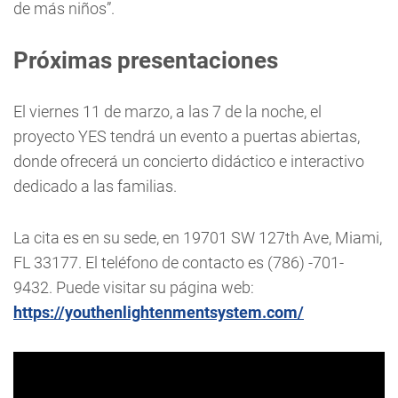
de más niños”.
Próximas presentaciones
El viernes 11 de marzo, a las 7 de la noche, el
proyecto YES tendrá un evento a puertas abiertas,
donde ofrecerá un concierto didáctico e interactivo
dedicado a las familias.
La cita es en su sede, en 19701 SW 127th Ave, Miami,
FL 33177. El teléfono de contacto es (786) -701-
9432. Puede visitar su página web:
https://youthenlightenmentsystem.com/