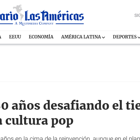
SI
A
EEUU
ECONOMÍA
AMÉRICA LATINA
DEPORTES
0 años desafiando el 
a cultura pop
años en la cima de la reinvención, aunque en el pla