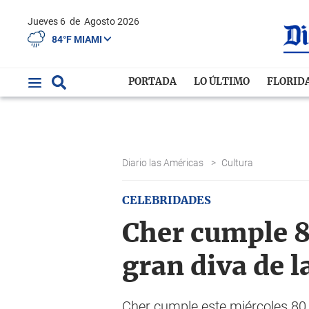
Jueves 6
de
Agosto 2026
84°F MIAMI
PORTADA
LO ÚLTIMO
FLORID
Diario las Américas
>
Cultura
CELEBRIDADES
Cher cumple 8
gran diva de l
Cher cumple este miércoles 80 