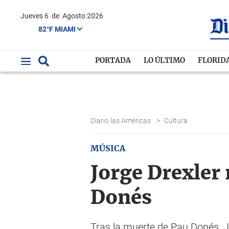
Jueves 6
de
Agosto 2026
82°F MIAMI
PORTADA
LO ÚLTIMO
FLORID
Diario las Américas
>
Cultura
MÚSICA
Jorge Drexler 
Donés
Tras la muerte de Pau Donés, J