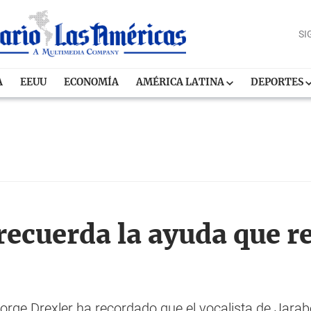
SI
A
EEUU
ECONOMÍA
AMÉRICA LATINA
DEPORTES
recuerda la ayuda que r
orge Drexler ha recordado que el vocalista de Jara