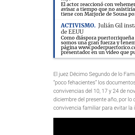
El actor reaccionó con vehemen
avisar a tiempo que no asistiría
tiene con Marjorie de Sousa po
ACTIVISMO
Julián Gil ins
de EEUU
Como diáspora puertorriqueña 
somos una gran fuerza y tenemos
página www.poderpuertorico.co
presentador en un video que pu
El juez Décimo Segundo de lo Fami
“poco fehacientes” los documentos
convivencias del 10, 17 y 24 de no
diciembre del presente año, por lo 
convivencia familiar para evitar la