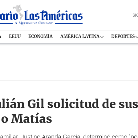
SI
A
EEUU
ECONOMÍA
AMÉRICA LATINA
DEPORTES
ulián Gil solicitud de s
ijo Matías
amiliar, Justino Aranda García, determinó como "po