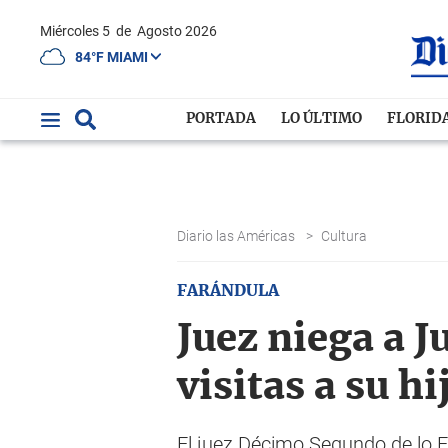
Miércoles 5
de
Agosto 2026
84°F MIAMI
PORTADA
LO ÚLTIMO
FLORID
Diario las Américas
>
Cultura
FARÁNDULA
Juez niega a J
visitas a su h
El juez Décimo Segundo de lo F