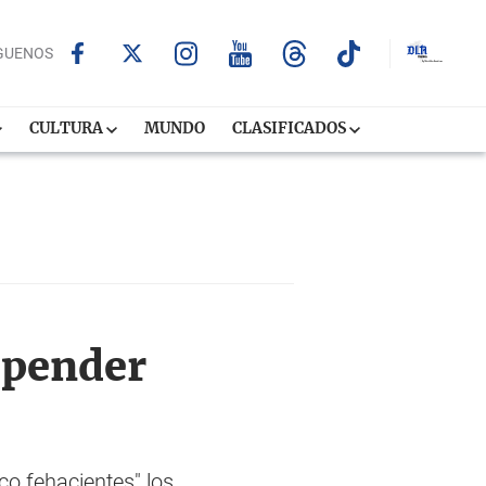
GUENOS
CULTURA
MUNDO
CLASIFICADOS
uspender
co fehacientes" los