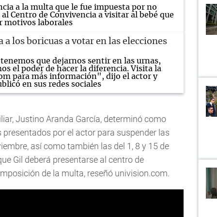
cia a la multa que le fue impuesta por no
 al Centro de Convivencia a visitar al bebé que
r motivos laborales
ta a los boricuas a votar en las elecciones
tenemos que dejarnos sentir en las urnas,
 el poder de hacer la diferencia. Visita la
m para más información", dijo el actor y
blicó en sus redes sociales
liar, Justino Aranda García, determinó como
 presentados por el actor para suspender las
viembre, así como también las del 1, 8 y 15 de
que Gil deberá presentarse al centro de
 imposición de la multa, reseñó univision.com.