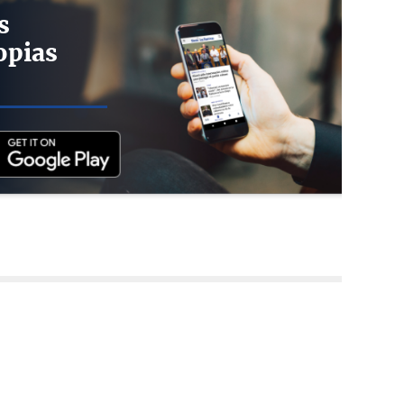
s
opias