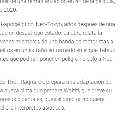
aser de una remasterización en 4K de la película,
de 2020.
t-apocalíptico, Neo-Tokyo, años después de una
dad en desastroso estado. La obra relata la
jóvenes miembros de una banda de motoristas al
vueltos en un extraño entramado en el que Tetsuo
tes que podrían poner en peligro no sólo a Neo-
or de Thor: Ragnarok, prepara una adaptación de
a nueva cinta que prepara Waititi, que prevé su
res occidentales, pues el director no quiere
ello, a intérpretes asiáticos.