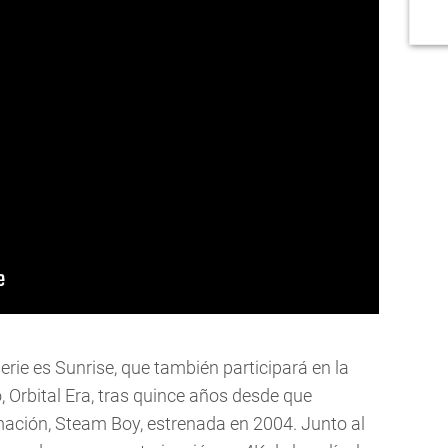
erie es Sunrise, que también participará en la
 Orbital Era, tras quince años desde que
imación, Steam Boy, estrenada en 2004. Junto al