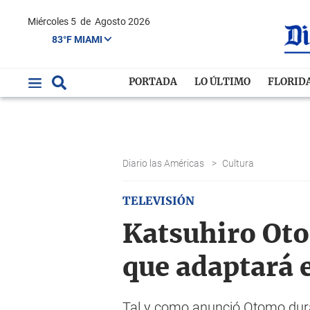
Miércoles 5
de
Agosto 2026
83°F MIAMI
PORTADA
LO ÚLTIMO
FLORID
Diario las Américas
>
Cultura
TELEVISIÓN
Katsuhiro Ot
que adaptará 
Tal y como anunció Otomo dura