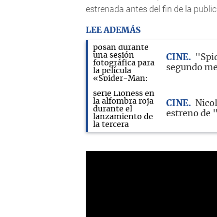
estrenada antes del fin de la publi
LEE ADEMÁS
CINE
"Spi
segundo mej
CINE
Nico
estreno de 