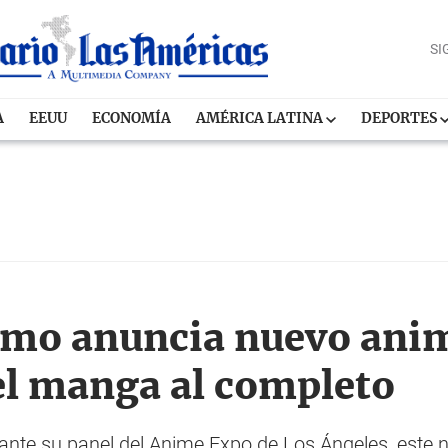
SI
A
EEUU
ECONOMÍA
AMÉRICA LATINA
DEPORTES
omo anuncia nuevo anim
el manga al completo
nte su panel del Anime Expo de Los Ángeles, este 