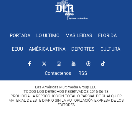
PORTADA
LO ÚLTIMO
MÁS LEÍDAS
FLORIDA
EEUU
AMÉRICA LATINA
DEPORTES
CULTURA
Contactenos
RSS
Las Américas Multimedia Group LLC.
TODOS LOS DERECHOS RESERVADOS 2016-06-13
PROHIBIDA LA REPRODUCCIÓN TOTAL O PARCIAL DE CUALQUIER
MATERIAL DE ESTE DIARIO SIN LA AUTORIZACIÓN EXPRESA DE LOS
EDITORES
Copyright Diario Las Américas 2022. All rights reserved