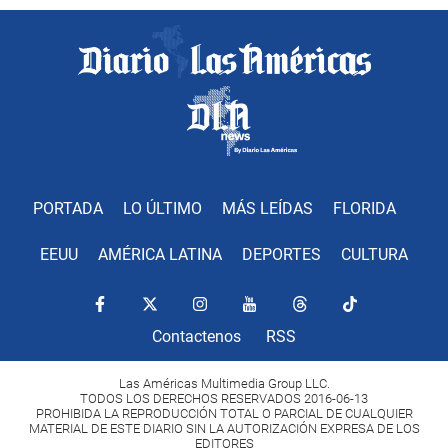
PORTADA
LO ÚLTIMO
MÁS LEÍDAS
FLORIDA
EEUU
AMÉRICA LATINA
DEPORTES
CULTURA
Contactenos
RSS
Las Américas Multimedia Group LLC.
TODOS LOS DERECHOS RESERVADOS 2016-06-13
PROHIBIDA LA REPRODUCCIÓN TOTAL O PARCIAL DE CUALQUIER
MATERIAL DE ESTE DIARIO SIN LA AUTORIZACIÓN EXPRESA DE LOS
EDITORES