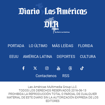
PORTADA
LO ÚLTIMO
MÁS LEÍDAS
FLORIDA
EEUU
AMÉRICA LATINA
DEPORTES
CULTURA
Contactenos
RSS
Las Américas Multimedia Group LLC.
TODOS LOS DERECHOS RESERVADOS 2016-06-13
PROHIBIDA LA REPRODUCCIÓN TOTAL O PARCIAL DE CUALQUIER
MATERIAL DE ESTE DIARIO SIN LA AUTORIZACIÓN EXPRESA DE LOS
EDITORES
Copyright Diario Las Américas 2022. All rights reserved