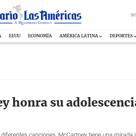
SI
A
EEUU
ECONOMÍA
AMÉRICA LATINA
DEPORTES
y honra su adolescenci
diferentes canciones, McCartney tiene una mirada in