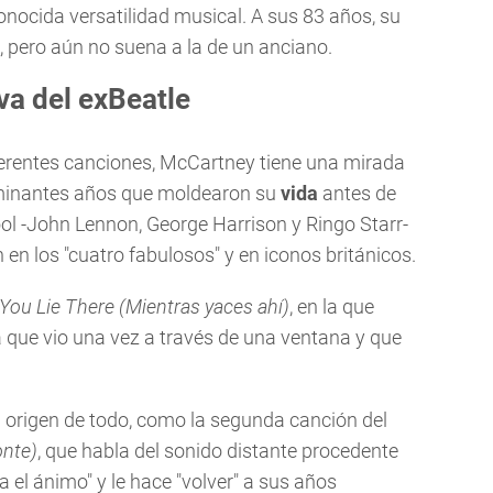
onocida versatilidad musical. A sus 83 años, su
d, pero aún no suena a la de un anciano.
va del exBeatle
ferentes canciones, McCartney tiene una mirada
erminantes años que moldearon su
vida
antes de
ool -John Lennon, George Harrison y Ringo Starr-
n en los "cuatro fabulosos" y en iconos británicos.
You Lie There (Mientras yaces ahí)
, en la que
 que vio una vez a través de una ventana y que
l origen de todo, como la segunda canción del
onte)
, que habla del sonido distante procedente
a el ánimo" y le hace "volver" a sus años