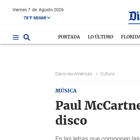
Viernes 7
de
Agosto 2026
78°F MIAMI
PORTADA
LO ÚLTIMO
FLORID
Diario las Américas
>
Cultura
MÚSICA
Paul McCartne
disco
En las letras que componen las 