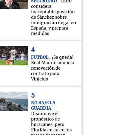
SEGURIDAD
EEUU
considera
inaceptable posición
de Sánchez sobre
inmigración ilegal en
España, y prepara
medidas
FÚTBOL
¡Se queda!
Real Madrid anuncia
renovación de
contrato para
Vinicius
NO BAJE LA
GUARDIA
Disminuye el
pronóstico de
huracanes, pero
Florida entra en los