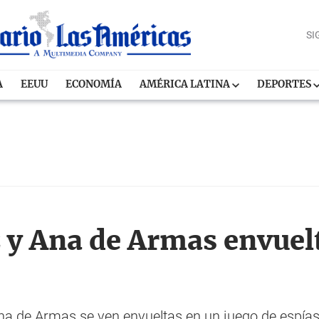
SI
A
EEUU
ECONOMÍA
AMÉRICA LATINA
DEPORTES
 y Ana de Armas envuelt
a de Armas se ven envueltas en un juego de espías en