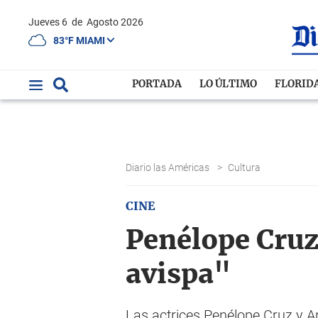
Jueves 6
de
Agosto 2026
83°F MIAMI
PORTADA
LO ÚLTIMO
FLORID
Diario las Américas
>
Cultura
CINE
Penélope Cruz
avispa"
Las actrices Penélope Cruz y An