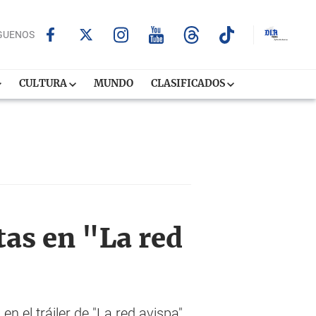
GUENOS
CULTURA
MUNDO
CLASIFICADOS
as en "La red
 el tráiler de "La red avispa",