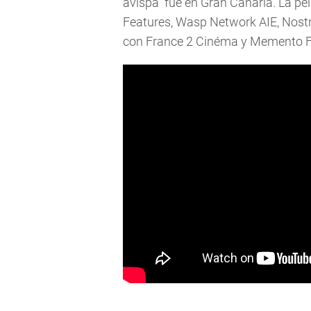
avispa" fue en Gran Canaria. La pe
Features, Wasp Network AIE, Nostr
con France 2 Cinéma y Memento F