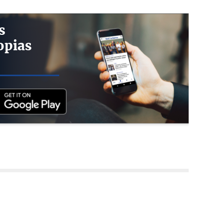
s
opias