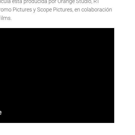
lícula está producida por Orange Studio, RT
omo Pictures y Scope Pictures, en colaboración
ilms.